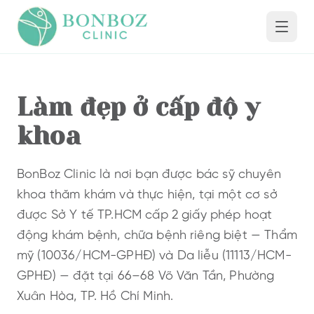
Làm đẹp ở cấp độ y
khoa
BonBoz Clinic
là nơi bạn được bác sỹ chuyên
khoa thăm khám và thực hiện, tại một cơ sở
được Sở Y tế TP.HCM cấp 2 giấy phép hoạt
động khám bệnh, chữa bệnh riêng biệt — Thẩm
mỹ (10036/HCM-GPHĐ) và Da liễu (11113/HCM-
GPHĐ) — đặt tại
66–68 Võ Văn Tần
,
Phường
Xuân Hòa
,
TP. Hồ Chí Minh
.