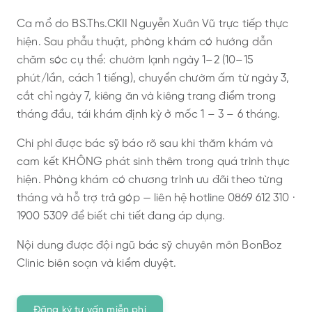
Ca mổ do BS.Ths.CKII Nguyễn Xuân Vũ trực tiếp thực
hiện. Sau phẫu thuật, phòng khám có hướng dẫn
chăm sóc cụ thể: chườm lạnh ngày 1–2 (10–15
phút/lần, cách 1 tiếng), chuyển chườm ấm từ ngày 3,
cắt chỉ ngày 7, kiêng ăn và kiêng trang điểm trong
tháng đầu, tái khám định kỳ ở mốc 1 – 3 – 6 tháng.
Chi phí được bác sỹ báo rõ sau khi thăm khám và
cam kết KHÔNG phát sinh thêm trong quá trình thực
hiện. Phòng khám có chương trình ưu đãi theo từng
tháng và hỗ trợ trả góp — liên hệ hotline 0869 612 310 ·
1900 5309 để biết chi tiết đang áp dụng.
Nội dung được đội ngũ bác sỹ chuyên môn BonBoz
Clinic biên soạn và kiểm duyệt.
Đăng ký tư vấn miễn phí