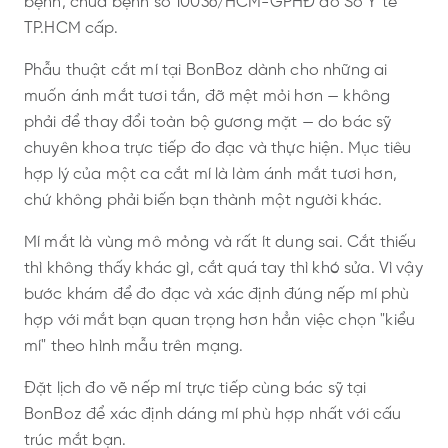
bệnh, chữa bệnh số 10036/HCM-GPHĐ do Sở Y tế
TP.HCM cấp.
Phẫu thuật cắt mí tại BonBoz dành cho những ai
muốn ánh mắt tươi tắn, đỡ mệt mỏi hơn — không
phải để thay đổi toàn bộ gương mặt — do bác sỹ
chuyên khoa trực tiếp đo đạc và thực hiện. Mục tiêu
hợp lý của một ca cắt mí là làm ánh mắt tươi hơn,
chứ không phải biến bạn thành một người khác.
Mí mắt là vùng mô mỏng và rất ít dung sai. Cắt thiếu
thì không thấy khác gì, cắt quá tay thì khó sửa. Vì vậy
bước khám để đo đạc và xác định đúng nếp mí phù
hợp với mắt bạn quan trọng hơn hẳn việc chọn "kiểu
mí" theo hình mẫu trên mạng.
Đặt lịch đo vẽ nếp mí trực tiếp cùng bác sỹ tại
BonBoz để xác định dáng mí phù hợp nhất với cấu
trúc mắt bạn.