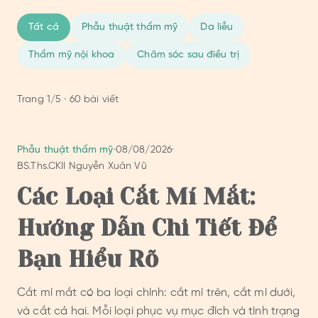
Tất cả
Phẫu thuật thẩm mỹ
Da liễu
Thẩm mỹ nội khoa
Chăm sóc sau điều trị
Trang
1
/
5
·
60
bài viết
Phẫu thuật thẩm mỹ
·
08/08/2026
·
BS.Ths.CKII Nguyễn Xuân Vũ
Các Loại Cắt Mí Mắt:
Hướng Dẫn Chi Tiết Để
Bạn Hiểu Rõ
Cắt mí mắt có ba loại chính: cắt mí trên, cắt mí dưới,
và cắt cả hai. Mỗi loại phục vụ mục đích và tình trạng