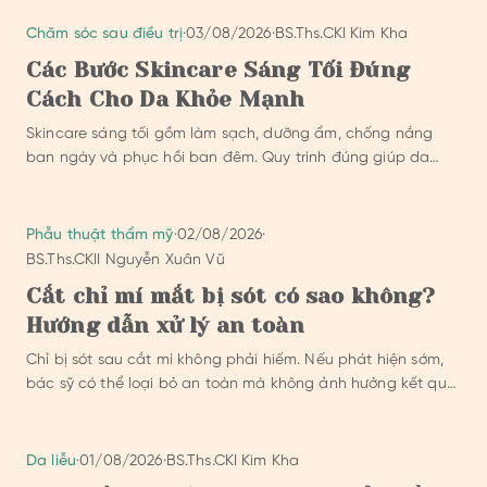
Chăm sóc sau điều trị
·
03/08/2026
·
BS.Ths.CKI Kim Kha
Các Bước Skincare Sáng Tối Đúng
Cách Cho Da Khỏe Mạnh
Skincare sáng tối gồm làm sạch, dưỡng ẩm, chống nắng
ban ngày và phục hồi ban đêm. Quy trình đúng giúp da
hấp thụ dược chất tốt hơn.
Phẫu thuật thẩm mỹ
·
02/08/2026
·
BS.Ths.CKII Nguyễn Xuân Vũ
Cắt chỉ mí mắt bị sót có sao không?
Hướng dẫn xử lý an toàn
Chỉ bị sót sau cắt mí không phải hiếm. Nếu phát hiện sớm,
bác sỹ có thể loại bỏ an toàn mà không ảnh hưởng kết quả
cuối cùng.
Da liễu
·
01/08/2026
·
BS.Ths.CKI Kim Kha