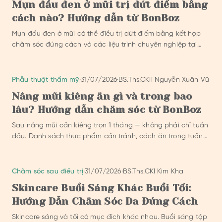
Mụn đầu đen ở mũi trị dứt điểm bằng
cách nào? Hướng dẫn từ BonBoz
Mụn đầu đen ở mũi có thể điều trị dứt điểm bằng kết hợp
chăm sóc đúng cách và các liệu trình chuyên nghiệp tại
phòng khám thẩm mỹ y khoa.
Phẫu thuật thẩm mỹ
·
31/07/2026
·
BS.Ths.CKII Nguyễn Xuân Vũ
Nâng mũi kiêng ăn gì và trong bao
lâu? Hướng dẫn chăm sóc từ BonBoz
Sau nâng mũi cần kiêng trọn 1 tháng — không phải chỉ tuần
đầu. Danh sách thực phẩm cần tránh, cách ăn trong tuần
đầu và lịch tái khám theo hướng dẫn chăm sóc của BonBoz
Clinic.
Chăm sóc sau điều trị
·
31/07/2026
·
BS.Ths.CKI Kim Kha
Skincare Buổi Sáng Khác Buổi Tối:
Hướng Dẫn Chăm Sóc Da Đúng Cách
Skincare sáng và tối có mục đích khác nhau. Buổi sáng tập