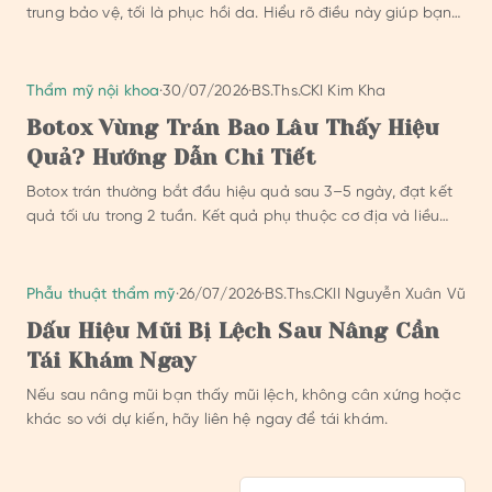
trung bảo vệ, tối là phục hồi da. Hiểu rõ điều này giúp bạn
chăm sóc hiệu quả hơn.
Thẩm mỹ nội khoa
·
30/07/2026
·
BS.Ths.CKI Kim Kha
Botox Vùng Trán Bao Lâu Thấy Hiệu
Quả? Hướng Dẫn Chi Tiết
Botox trán thường bắt đầu hiệu quả sau 3–5 ngày, đạt kết
quả tối ưu trong 2 tuần. Kết quả phụ thuộc cơ địa và liều
lượng.
Phẫu thuật thẩm mỹ
·
26/07/2026
·
BS.Ths.CKII Nguyễn Xuân Vũ
Dấu Hiệu Mũi Bị Lệch Sau Nâng Cần
Tái Khám Ngay
Nếu sau nâng mũi bạn thấy mũi lệch, không cân xứng hoặc
khác so với dự kiến, hãy liên hệ ngay để tái khám.