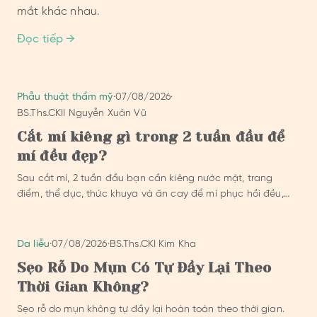
mắt khác nhau.
Đọc tiếp →
Phẫu thuật thẩm mỹ
·
07/08/2026
·
BS.Ths.CKII Nguyễn Xuân Vũ
Cắt mí kiêng gì trong 2 tuần đầu để
mí đều đẹp?
Sau cắt mí, 2 tuần đầu bạn cần kiêng nước mặt, trang
điểm, thể dục, thức khuya và ăn cay để mí phục hồi đều,
đẹp.
Da liễu
·
07/08/2026
·
BS.Ths.CKI Kim Kha
Sẹo Rỗ Do Mụn Có Tự Đầy Lại Theo
Thời Gian Không?
Sẹo rỗ do mụn không tự đầy lại hoàn toàn theo thời gian.