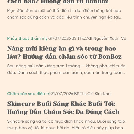
cách nào? Hướng dẫn từ BonBoz
Mụn đầu đen ở mũi có thể điều trị dứt điểm bằng kết hợp
chăm sóc đúng cách và các liệu trình chuyên nghiệp tại
phòng khám thẩm mỹ y khoa.
Phẫu thuật thẩm mỹ
·
31/07/2026
·
BS.Ths.CKII Nguyễn Xuân Vũ
Nâng mũi kiêng ăn gì và trong bao
lâu? Hướng dẫn chăm sóc từ BonBoz
Sau nâng mũi cần kiêng trọn 1 tháng — không phải chỉ tuần
đầu. Danh sách thực phẩm cần tránh, cách ăn trong tuần
đầu và lịch tái khám theo hướng dẫn chăm sóc của BonBoz
Clinic.
Chăm sóc sau điều trị
·
31/07/2026
·
BS.Ths.CKI Kim Kha
Skincare Buổi Sáng Khác Buổi Tối:
Hướng Dẫn Chăm Sóc Da Đúng Cách
Skincare sáng và tối có mục đích khác nhau. Buổi sáng tập
trung bảo vệ, tối là phục hồi da. Hiểu rõ điều này giúp bạn