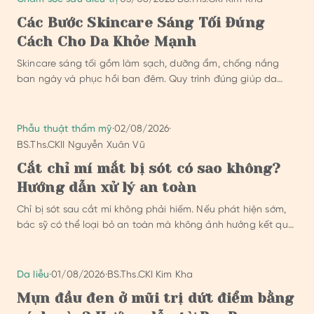
Các Bước Skincare Sáng Tối Đúng
Cách Cho Da Khỏe Mạnh
Skincare sáng tối gồm làm sạch, dưỡng ẩm, chống nắng
ban ngày và phục hồi ban đêm. Quy trình đúng giúp da
hấp thụ dược chất tốt hơn.
Phẫu thuật thẩm mỹ
·
02/08/2026
·
BS.Ths.CKII Nguyễn Xuân Vũ
Cắt chỉ mí mắt bị sót có sao không?
Hướng dẫn xử lý an toàn
Chỉ bị sót sau cắt mí không phải hiếm. Nếu phát hiện sớm,
bác sỹ có thể loại bỏ an toàn mà không ảnh hưởng kết quả
cuối cùng.
Da liễu
·
01/08/2026
·
BS.Ths.CKI Kim Kha
Mụn đầu đen ở mũi trị dứt điểm bằng