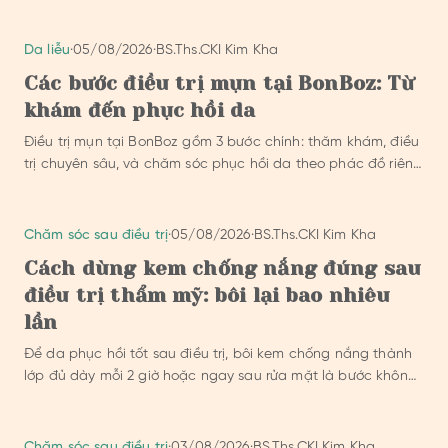
Da liễu
·
05/08/2026
·
BS.Ths.CKI Kim Kha
Các bước điều trị mụn tại BonBoz: Từ
khám đến phục hồi da
Điều trị mụn tại BonBoz gồm 3 bước chính: thăm khám, điều
trị chuyên sâu, và chăm sóc phục hồi da theo phác đồ riêng
của bác sỹ.
Chăm sóc sau điều trị
·
05/08/2026
·
BS.Ths.CKI Kim Kha
Cách dùng kem chống nắng đúng sau
điều trị thẩm mỹ: bôi lại bao nhiêu
lần
Để da phục hồi tốt sau điều trị, bôi kem chống nắng thành
lớp đủ dày mỗi 2 giờ hoặc ngay sau rửa mặt là bước không
thể bỏ qua.
Chăm sóc sau điều trị
·
03/08/2026
·
BS.Ths.CKI Kim Kha