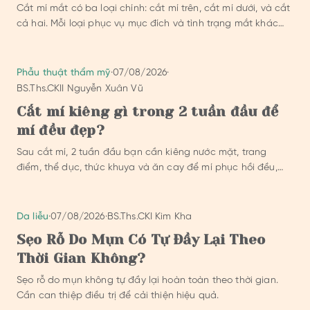
Cắt mí mắt có ba loại chính: cắt mí trên, cắt mí dưới, và cắt
cả hai. Mỗi loại phục vụ mục đích và tình trạng mắt khác
nhau.
Phẫu thuật thẩm mỹ
·
07/08/2026
·
BS.Ths.CKII Nguyễn Xuân Vũ
Cắt mí kiêng gì trong 2 tuần đầu để
mí đều đẹp?
Sau cắt mí, 2 tuần đầu bạn cần kiêng nước mặt, trang
điểm, thể dục, thức khuya và ăn cay để mí phục hồi đều,
đẹp.
Da liễu
·
07/08/2026
·
BS.Ths.CKI Kim Kha
Sẹo Rỗ Do Mụn Có Tự Đầy Lại Theo
Thời Gian Không?
Sẹo rỗ do mụn không tự đầy lại hoàn toàn theo thời gian.
Cần can thiệp điều trị để cải thiện hiệu quả.