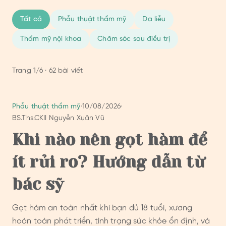
Tất cả
Phẫu thuật thẩm mỹ
Da liễu
Thẩm mỹ nội khoa
Chăm sóc sau điều trị
Trang
1
/
6
·
62
bài viết
Phẫu thuật thẩm mỹ
·
10/08/2026
·
BS.Ths.CKII Nguyễn Xuân Vũ
Khi nào nên gọt hàm để
ít rủi ro? Hướng dẫn từ
bác sỹ
Gọt hàm an toàn nhất khi bạn đủ 18 tuổi, xương
hoàn toàn phát triển, tình trạng sức khỏe ổn định, và