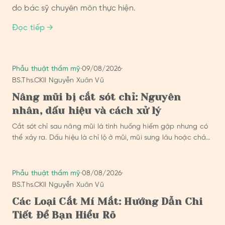
do bác sỹ chuyên môn thực hiện.
Đọc tiếp →
Phẫu thuật thẩm mỹ
·
09/08/2026
·
BS.Ths.CKII Nguyễn Xuân Vũ
Nâng mũi bị cắt sót chỉ: Nguyên
nhân, dấu hiệu và cách xử lý
Cắt sót chỉ sau nâng mũi là tình huống hiếm gặp nhưng có
thể xảy ra. Dấu hiệu là chỉ lộ ở mũi, mũi sưng lâu hoặc chảy
máu, chảy dịch kéo dài.
Phẫu thuật thẩm mỹ
·
08/08/2026
·
BS.Ths.CKII Nguyễn Xuân Vũ
Các Loại Cắt Mí Mắt: Hướng Dẫn Chi
Tiết Để Bạn Hiểu Rõ