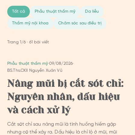
Tất cả
Phẫu thuật thẩm mỹ
Da liễu
Thẩm mỹ nội khoa
Chăm sóc sau điều trị
Trang
1
/
6
·
61
bài viết
Phẫu thuật thẩm mỹ
·
09/08/2026
·
BS.Ths.CKII Nguyễn Xuân Vũ
Nâng mũi bị cắt sót chỉ:
Nguyên nhân, dấu hiệu
và cách xử lý
Cắt sót chỉ sau nâng mũi là tình huống hiếm gặp
nhưng có thể xảy ra. Dấu hiệu là chỉ lộ ở mũi, mũi