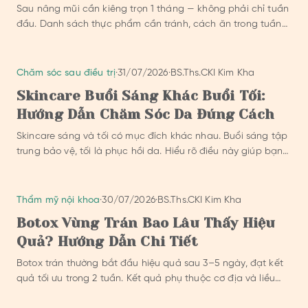
Sau nâng mũi cần kiêng trọn 1 tháng — không phải chỉ tuần
đầu. Danh sách thực phẩm cần tránh, cách ăn trong tuần
đầu và lịch tái khám theo hướng dẫn chăm sóc của BonBoz
Clinic.
Chăm sóc sau điều trị
·
31/07/2026
·
BS.Ths.CKI Kim Kha
Skincare Buổi Sáng Khác Buổi Tối:
Hướng Dẫn Chăm Sóc Da Đúng Cách
Skincare sáng và tối có mục đích khác nhau. Buổi sáng tập
trung bảo vệ, tối là phục hồi da. Hiểu rõ điều này giúp bạn
chăm sóc hiệu quả hơn.
Thẩm mỹ nội khoa
·
30/07/2026
·
BS.Ths.CKI Kim Kha
Botox Vùng Trán Bao Lâu Thấy Hiệu
Quả? Hướng Dẫn Chi Tiết
Botox trán thường bắt đầu hiệu quả sau 3–5 ngày, đạt kết
quả tối ưu trong 2 tuần. Kết quả phụ thuộc cơ địa và liều
lượng.