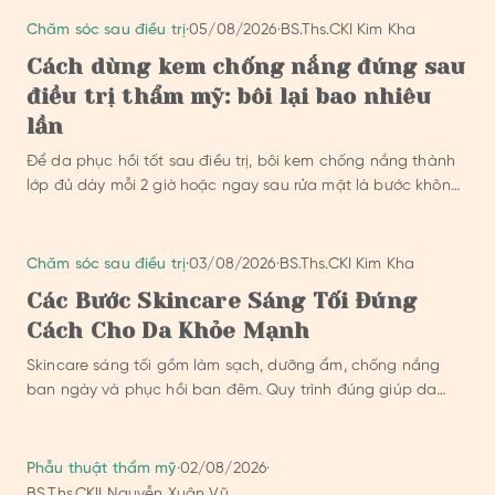
Chăm sóc sau điều trị
·
05/08/2026
·
BS.Ths.CKI Kim Kha
Cách dùng kem chống nắng đúng sau
điều trị thẩm mỹ: bôi lại bao nhiêu
lần
Để da phục hồi tốt sau điều trị, bôi kem chống nắng thành
lớp đủ dày mỗi 2 giờ hoặc ngay sau rửa mặt là bước không
thể bỏ qua.
Chăm sóc sau điều trị
·
03/08/2026
·
BS.Ths.CKI Kim Kha
Các Bước Skincare Sáng Tối Đúng
Cách Cho Da Khỏe Mạnh
Skincare sáng tối gồm làm sạch, dưỡng ẩm, chống nắng
ban ngày và phục hồi ban đêm. Quy trình đúng giúp da
hấp thụ dược chất tốt hơn.
Phẫu thuật thẩm mỹ
·
02/08/2026
·
BS.Ths.CKII Nguyễn Xuân Vũ