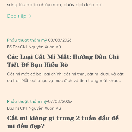
sưng lâu hoặc chảy máu, chảy dịch kéo dài.
Đọc tiếp →
Phẫu thuật thẩm mỹ
·
08/08/2026
·
BS.Ths.CKII Nguyễn Xuân Vũ
Các Loại Cắt Mí Mắt: Hướng Dẫn Chi
Tiết Để Bạn Hiểu Rõ
Cắt mí mắt có ba loại chính: cắt mí trên, cắt mí dưới, và cắt
cả hai. Mỗi loại phục vụ mục đích và tình trạng mắt khác
nhau.
Phẫu thuật thẩm mỹ
·
07/08/2026
·
BS.Ths.CKII Nguyễn Xuân Vũ
Cắt mí kiêng gì trong 2 tuần đầu để
mí đều đẹp?