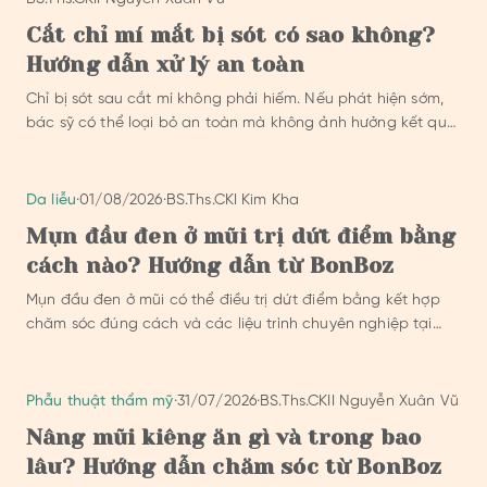
Cắt chỉ mí mắt bị sót có sao không?
Hướng dẫn xử lý an toàn
Chỉ bị sót sau cắt mí không phải hiếm. Nếu phát hiện sớm,
bác sỹ có thể loại bỏ an toàn mà không ảnh hưởng kết quả
cuối cùng.
Da liễu
·
01/08/2026
·
BS.Ths.CKI Kim Kha
Mụn đầu đen ở mũi trị dứt điểm bằng
cách nào? Hướng dẫn từ BonBoz
Mụn đầu đen ở mũi có thể điều trị dứt điểm bằng kết hợp
chăm sóc đúng cách và các liệu trình chuyên nghiệp tại
phòng khám thẩm mỹ y khoa.
Phẫu thuật thẩm mỹ
·
31/07/2026
·
BS.Ths.CKII Nguyễn Xuân Vũ
Nâng mũi kiêng ăn gì và trong bao
lâu? Hướng dẫn chăm sóc từ BonBoz