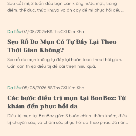
Sau cắt mí, 2 tuần đầu bạn cần kiêng nước mặt, trang
điểm, thể dục, thức khuya và ăn cay để mí phục hồi đều,
đẹp.
Da liễu
·
07/08/2026
·
BS.Ths.CKI Kim Kha
Sẹo Rỗ Do Mụn Có Tự Đầy Lại Theo
Thời Gian Không?
Sẹo rỗ do mụn không tự đầy lại hoàn toàn theo thời gian.
Cần can thiệp điều trị để cải thiện hiệu quả.
Da liễu
·
05/08/2026
·
BS.Ths.CKI Kim Kha
Các bước điều trị mụn tại BonBoz: Từ
khám đến phục hồi da
Điều trị mụn tại BonBoz gồm 3 bước chính: thăm khám, điều
trị chuyên sâu, và chăm sóc phục hồi da theo phác đồ riêng
của bác sỹ.